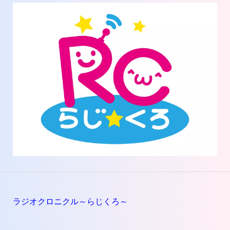
ラジオクロニクル～らじくろ～