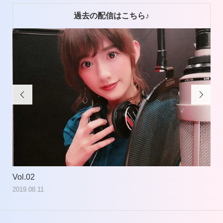
過去の配信はこちら♪


Vol.02
Vol
2019.08.11
201