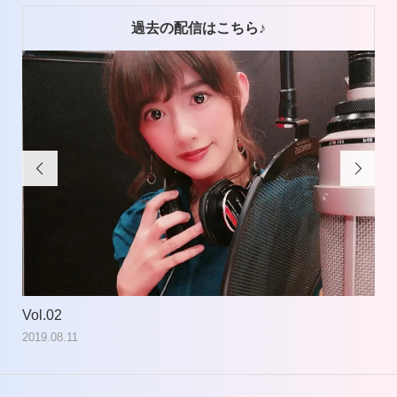
過去の配信はこちら♪


Vol.02
Vol
2019.08.11
201