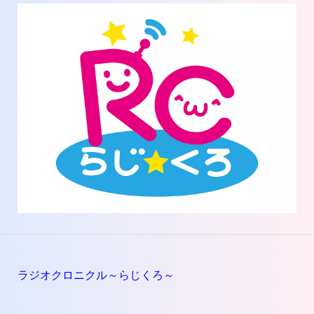
ラジオクロニクル～らじくろ～