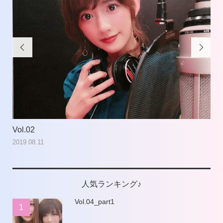


Vol.02
Vol
2019.08.11
201
人気ランキング♪
Vol.04_part1
1