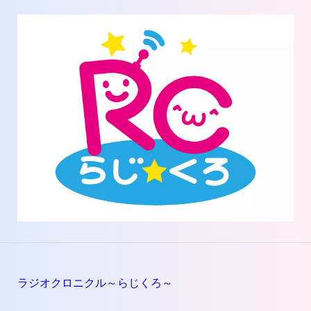
ラジオクロニクル～らじくろ～