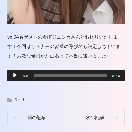
vol04もゲストの希崎ジェシカさんとお送りいたしま
す！今回はリスナーの皆様の呼び名も決定しちゃいま
す！素敵な候補が沢山あって本当に迷いました♪
音
00:00
00:00
声
プ
2019
レ
ー
ヤ