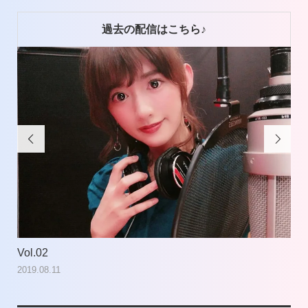
ー
過去の配信はこちら♪


Vol.02
Vol
2019.08.11
201