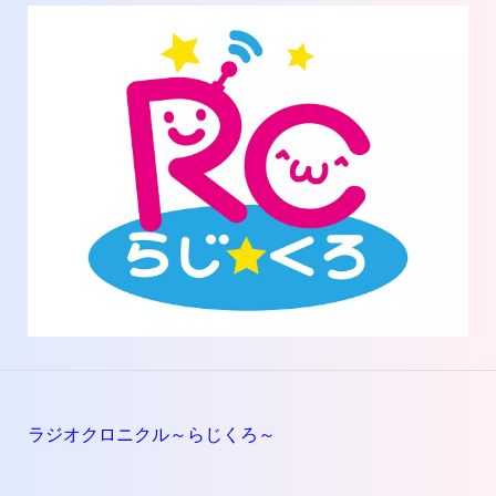
ラジオクロニクル～らじくろ～