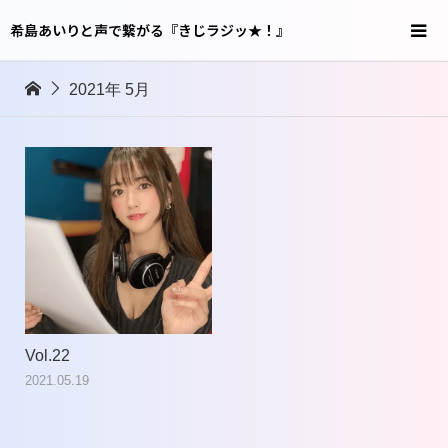
希島あいりと声で繋がる『きじラジッ★！』
2021年 5月
Vol.22
2021.05.19