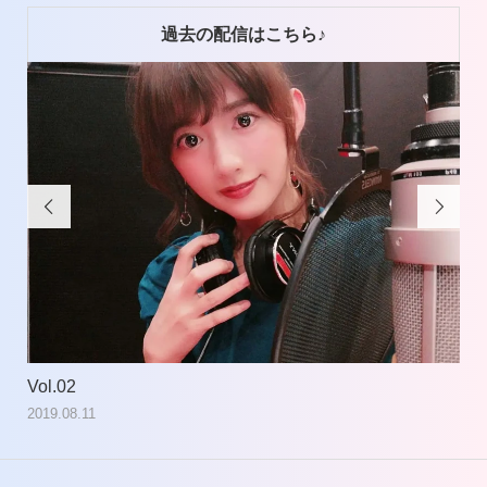
過去の配信はこちら♪


Vol.02
Vol
2019.08.11
201