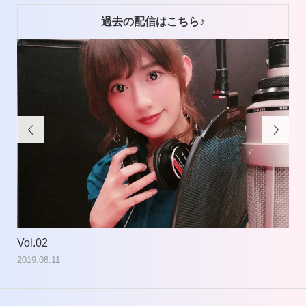
過去の配信はこちら♪


Vol.02
Vol
2019.08.11
201