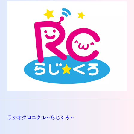
ラジオクロニクル～らじくろ～