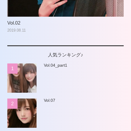
Vol.02
Vol
2019.08.11
201
人気ランキング♪
Vol.04_part1
1
Vol.07
2