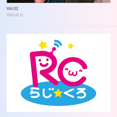
Vol.02
Vol
2019.08.11
201