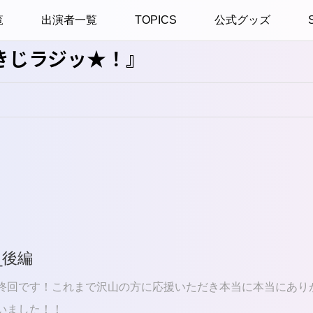
覧
出演者一覧
TOPICS
公式グッズ
きじラジッ★！』
0_後編
終回です！これまで沢山の方に応援いただき本当に本当にあり
いました！！