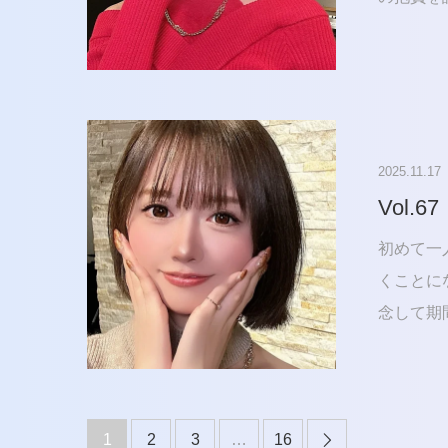
2025.11.17
Vol.67
初めて一
くことに
念して期間
1
2
3
…
16
