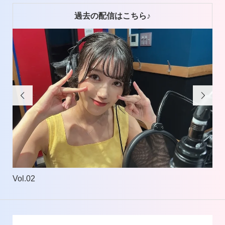
過去の配信はこちら♪


Vol.02
Vol