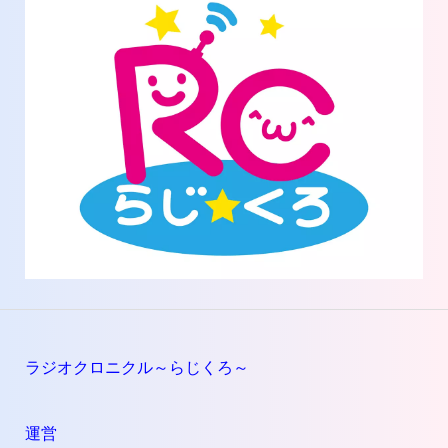
ラジオクロニクル～らじくろ～
運営