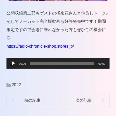
公開収録第二部もゲストの橘京花さんと仲良しトーク♪
そしてノーカット完全版動画も好評発売中です！期間
限定ですので会場に来れなかった方もぜひこの機会に
♡
https://radio-chronicle-shop.stores.jp/
音
00:00
00:00
声
プ
2022
レ
ー
ヤ