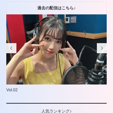
ー
過去の配信はこちら♪


Vol.02
Vol
人気ランキング♪