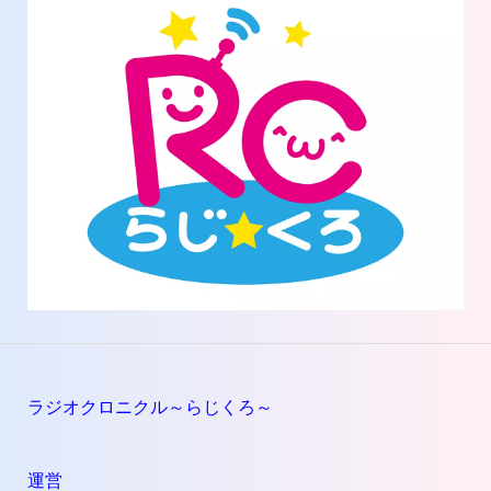
ラジオクロニクル～らじくろ～
運営