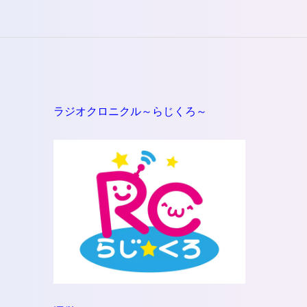
ラジオクロニクル～らじくろ～