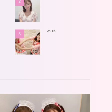
2
Vol.05
3