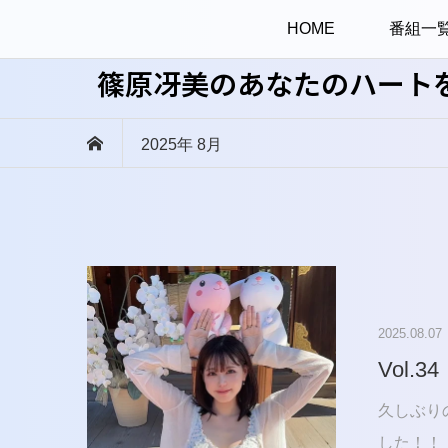
HOME
番組一
篠原冴美のあなたのハート
2025年 8月
2025.08.07
Vol.34
久しぶり
した！！