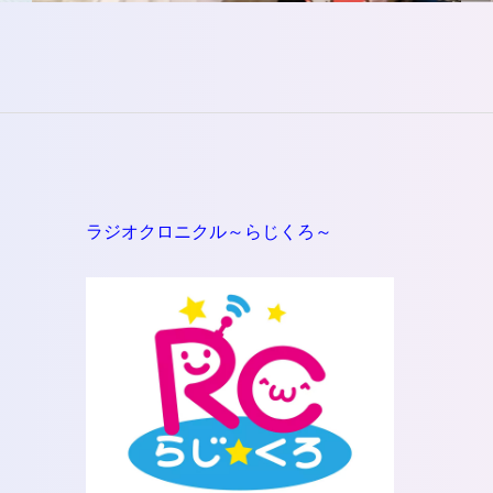
さ
い。
ラジオクロニクル～らじくろ～