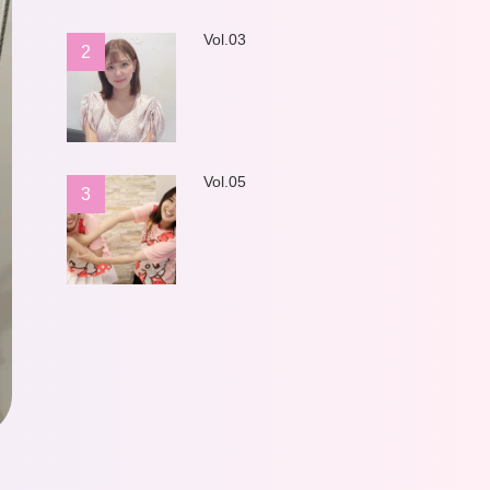
Vol.03
2
Vol.05
3