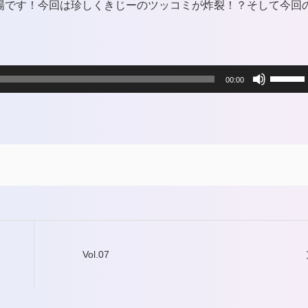
場です！今回は珍しくきじーのツッコミが炸裂！？そして今回
ボ
00:00
リ
ュ
ー
ム
調
節
Vol.07
に
は