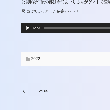
公開収録午後の部は希島あいりさんがゲストで登
尺にはちょっとした秘密が・・♪
音
00:00
声
プ
レ
2022
ー
ヤ
ー
Vol.05