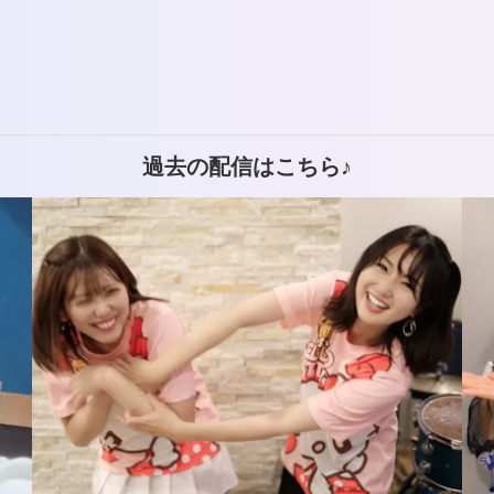
上
下
矢
印
過去の配信はこちら♪
キ
ー
を
使
っ
て
く
だ