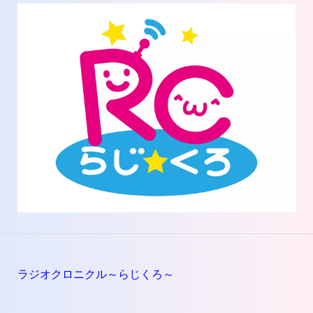
ラジオクロニクル～らじくろ～