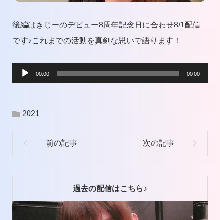
後編はきじーのデビュー8周年記念日に合わせ8/1配信
です♪これまでの活動を真剣な思いで語ります！
音
00:00
00:00
声
プ
2021
レ
ー
ヤ
ー
過去の配信はこちら♪