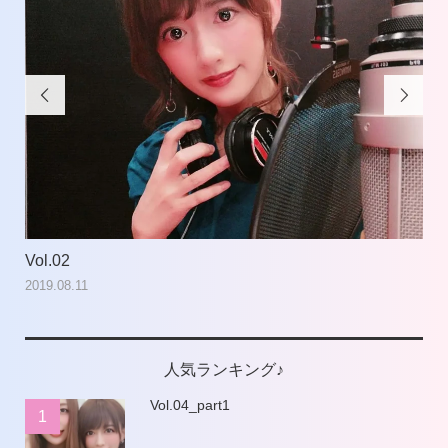


Vol.02
Vol
2019.08.11
201
人気ランキング♪
Vol.04_part1
1