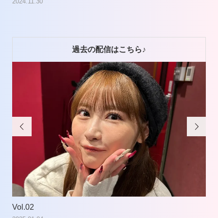
2024.11.30
過去の配信はこちら♪


Vol.02
Vol