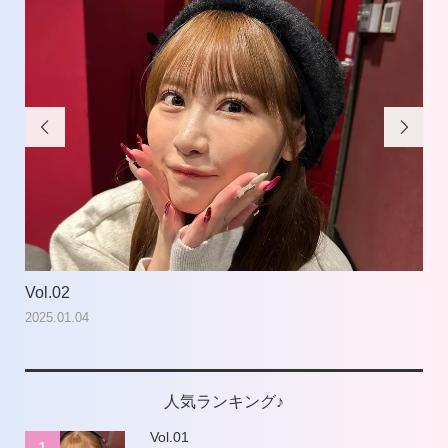


Vol.02
Vol
2025.01.04
202
人気ランキング♪
Vol.01