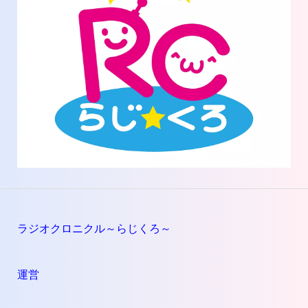
ラジオクロニクル～らじくろ～
運営