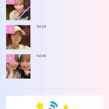
1
Vol.03
2
Vol.05
3