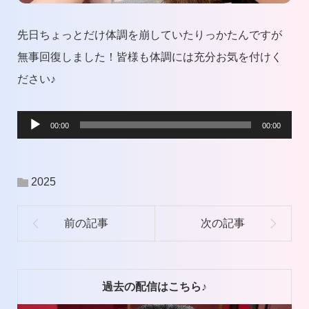
先日ちょっとだけ体調を崩していたりっかたんですが
無事回復しました！皆様も体調には充分お気を付けく
ださい♪
音
00:00
00:00
声
プ
2025
レ
ー
ヤ
ー
過去の配信はこちら♪