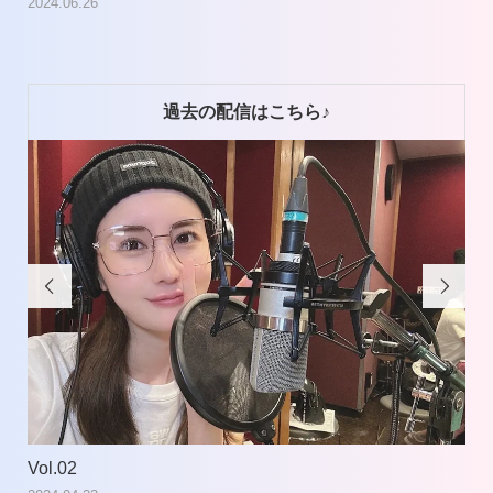
2024.06.26
過去の配信はこちら♪


Vol.02
Vol