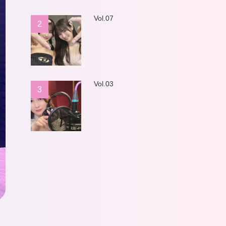
Vol.07
2
Vol.03
3