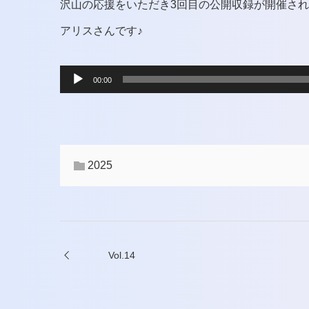
沢山の応援をいただき3回目の公開収録が開催さ
アリスさんです♪
音
00:00
声
プ
レ
2025
ー
ヤ
ー
Vol.14