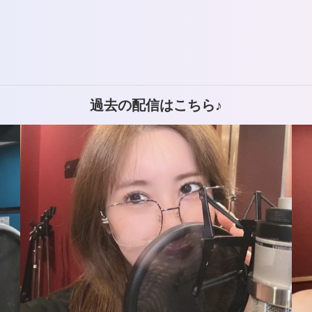
上
下
矢
印
過去の配信はこちら♪
キ
ー
を
使
っ
て
く
だ