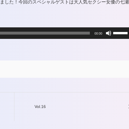
れました！今回のスペシャルゲストは大人気セクシー女優の七瀬
ボ
00:00
リ
ュ
ー
ム
調
節
Vol.16
に
は