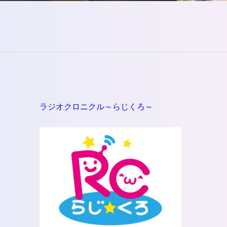
さ
い。
ラジオクロニクル～らじくろ～