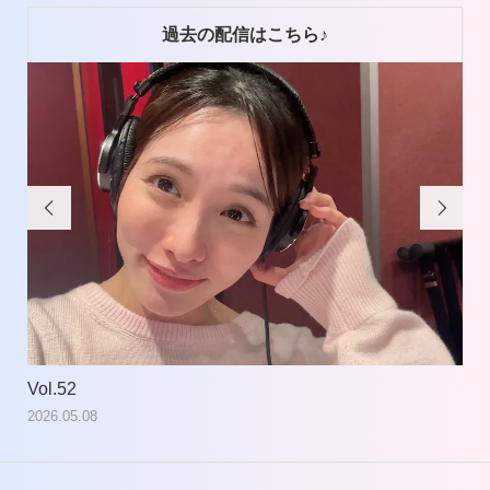
過去の配信はこちら♪


Vol.52
Vol
2026.05.08
202