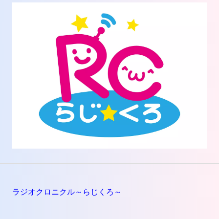
ラジオクロニクル～らじくろ～