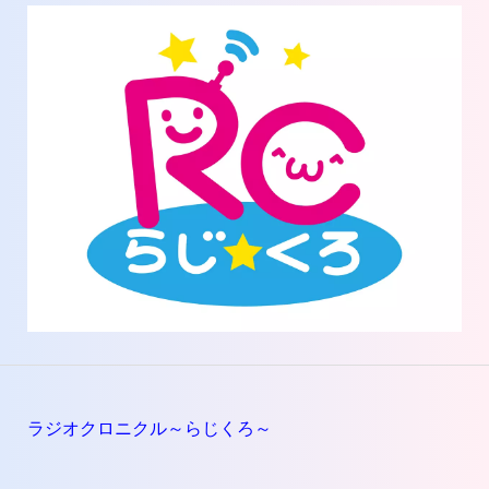
ラジオクロニクル～らじくろ～