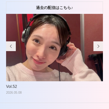
過去の配信はこちら♪


Vol.52
Vol
2026.05.08
202