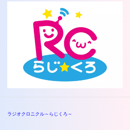
ラジオクロニクル～らじくろ～