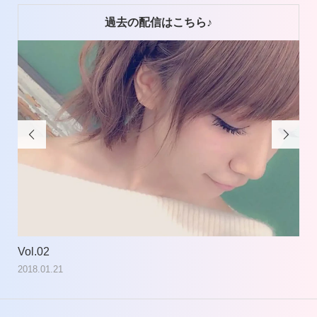
過去の配信はこちら♪


Vol.02
Vol
2018.01.21
201