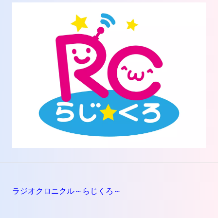
ラジオクロニクル～らじくろ～