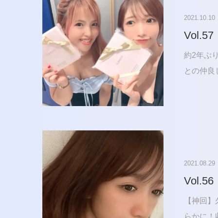
2021.10.10
Vol.57
約2年ぶ
との仲良
2021.08.29
Vol.56
【神回】
らかに！