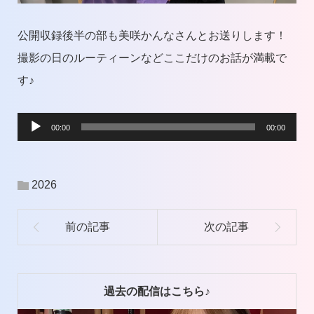
公開収録後半の部も美咲かんなさんとお送りします！
撮影の日のルーティーンなどここだけのお話が満載で
す♪
音
00:00
00:00
声
プ
2026
レ
ー
ヤ
ー
過去の配信はこちら♪