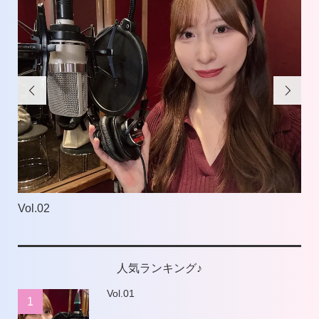


Vol.02
Vol
人気ランキング♪
Vol.01
1