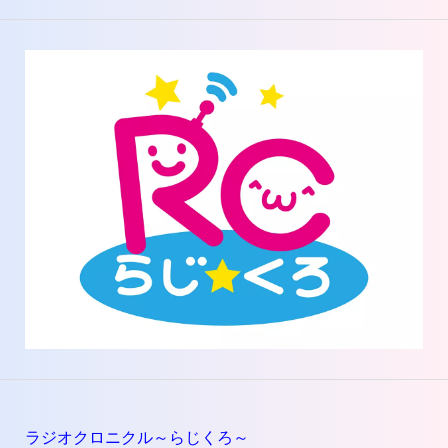
ラジオクロニクル～らじくろ～