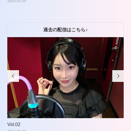
2025.03.25
過去の配信はこちら♪


Vol.02
Vol