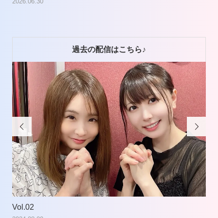
2026.06.30
過去の配信はこちら♪


Vol.02
Vol