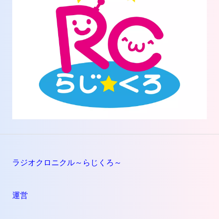
ラジオクロニクル～らじくろ～
運営