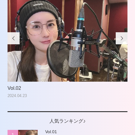


Vol.02
Vol
2024.04.23
202
人気ランキング♪
Vol.01