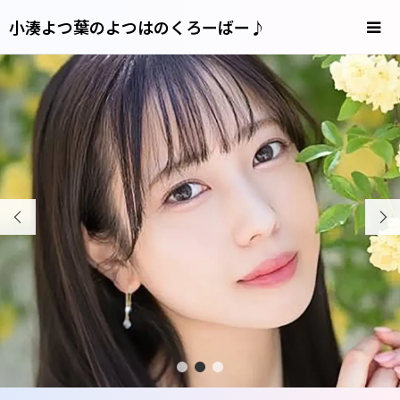
小湊よつ葉のよつはのくろーばー♪


1
2
3