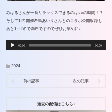
みはるさんが一番リラックスできるのは○○の時間！？
そして12/1開催希島あいりさんとのコラボ公開収録も
あと1～2名で満席ですのでぜひお早めに♪
音
00:00
00:00
声
プ
2024
レ
ー
ヤ
ー
過去の配信はこちら♪