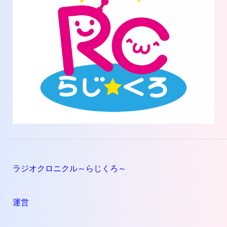
ラジオクロニクル～らじくろ～
運営