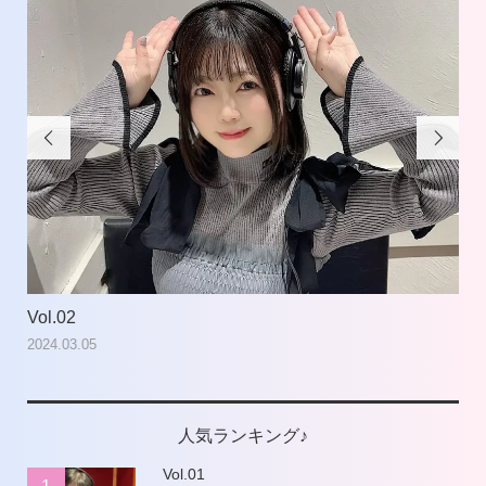


Vol.02
Vol
2024.03.05
202
人気ランキング♪
Vol.01