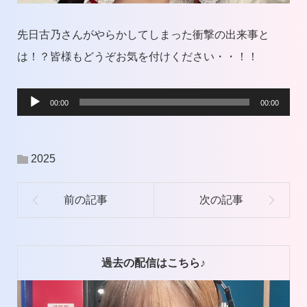
先日古乃さんがやらかしてしまった衝撃の出来事と
は！？皆様もどうぞお気を付けください・・！！
音
00:00
00:00
声
プ
2025
レ
ー
ヤ
ー
過去の配信はこちら♪