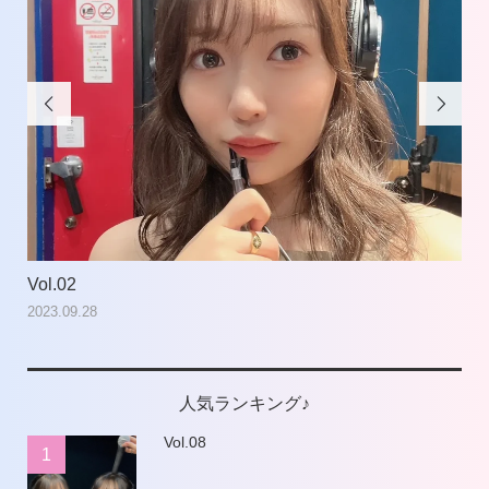


Vol.02
Vol
2023.09.28
202
人気ランキング♪
Vol.08
1