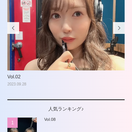


Vol.02
Vol
2023.09.28
202
人気ランキング♪
Vol.08
1