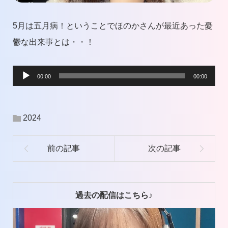
5月は五月病！ということでほのかさんが最近あった憂
鬱な出来事とは・・！
音
00:00
00:00
声
プ
2024
レ
ー
ヤ
ー
過去の配信はこちら♪