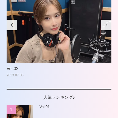


Vol.02
Vol
2023.07.06
202
人気ランキング♪
Vol.01
1