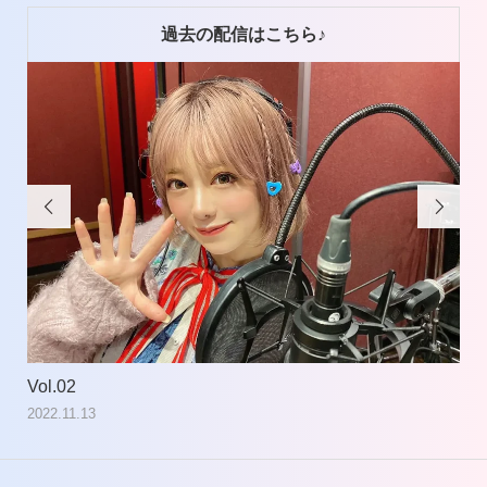
過去の配信はこちら♪


Vol.02
Vol
2022.11.13
202