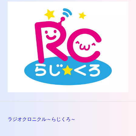
ラジオクロニクル～らじくろ～