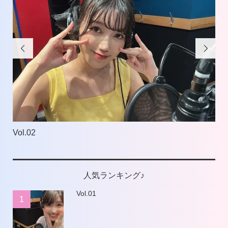


Vol.02
Vol
人気ランキング♪
Vol.01
1