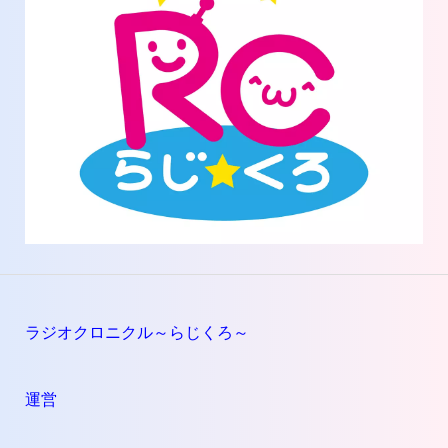
ラジオクロニクル～らじくろ～
運営