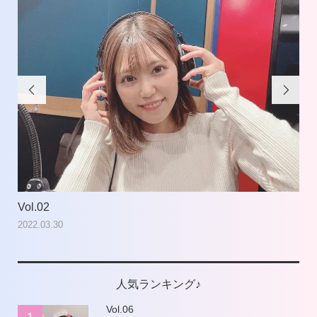


Vol.02
Vol
2022.03.30
202
人気ランキング♪
Vol.06