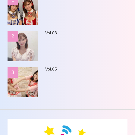
1
Vol.03
2
Vol.05
3