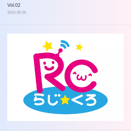
Vol.02
Vol
2024.08.09
202