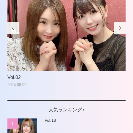


Vol.02
Vol
2024.08.09
202
人気ランキング♪
Vol.18
1