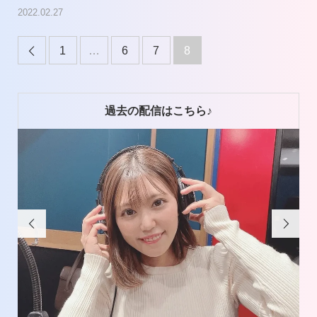
2022.02.27
1
…
6
7
8

過去の配信はこちら♪

