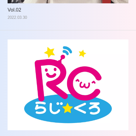
Vol.02
Vol
2022.03.30
202