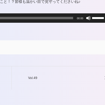
ること！？皆様も温かい目で見守ってくださいね♪
ボ
00:00
リ
ュ
ー
ム
調
節
Vol.49
に
は
上