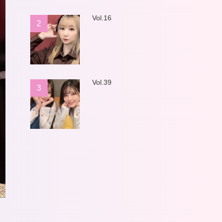
Vol.16
2
Vol.39
3