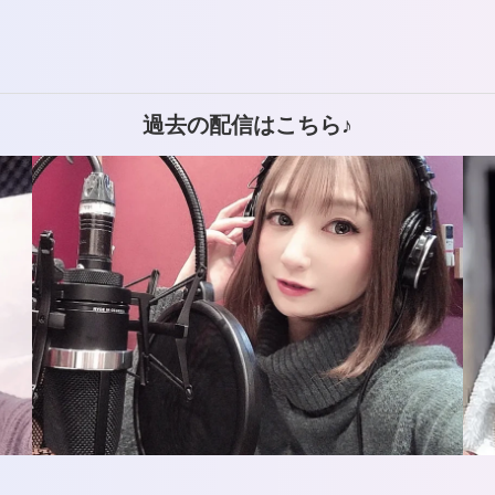
下
矢
印
過去の配信はこちら♪
キ
ー
を
使
っ
て
く
だ
さ