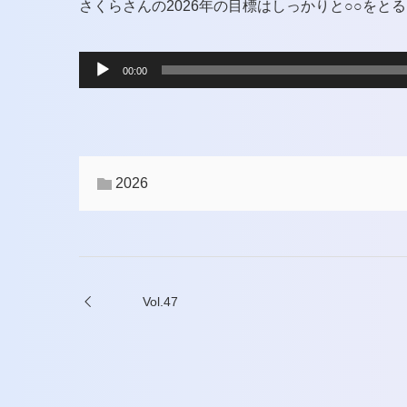
さくらさんの2026年の目標はしっかりと○○をと
音
00:00
声
プ
レ
2026
ー
ヤ
ー
Vol.47