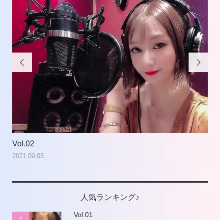


Vol.02
Vol
2021.09.05
202
人気ランキング♪
Vol.01