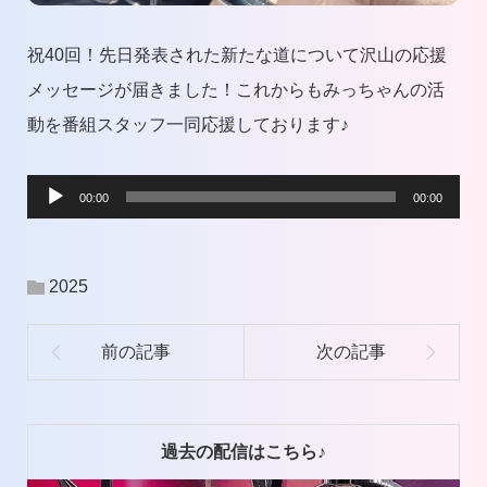
祝40回！先日発表された新たな道について沢山の応援
メッセージが届きました！これからもみっちゃんの活
動を番組スタッフ一同応援しております♪
音
00:00
00:00
声
プ
2025
レ
ー
ヤ
ー
過去の配信はこちら♪