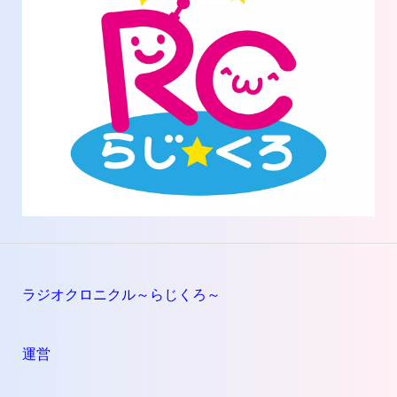
ラジオクロニクル～らじくろ～
運営