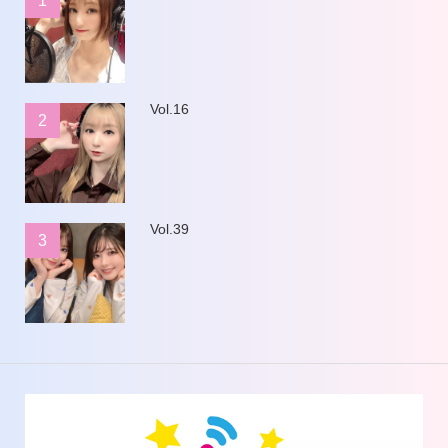
1
Vol.16
2
Vol.39
3