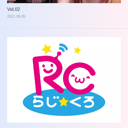
Vol.02
Vol
2021.09.05
202