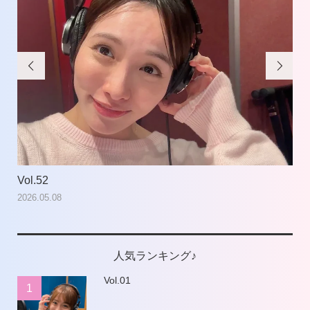


Vol.52
Vol
2026.05.08
202
人気ランキング♪
Vol.01
1