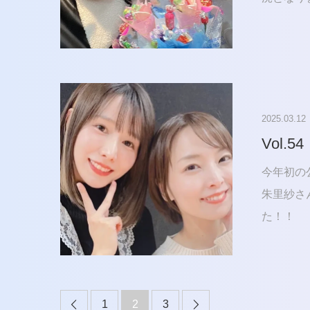
2025.03.12
Vol.54
今年初の
朱里紗さ
た！！
1
2
3

