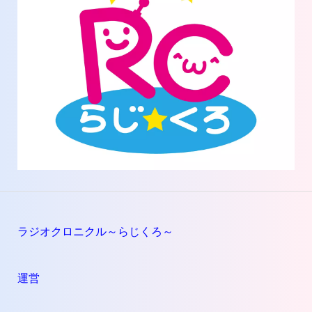
ラジオクロニクル～らじくろ～
運営