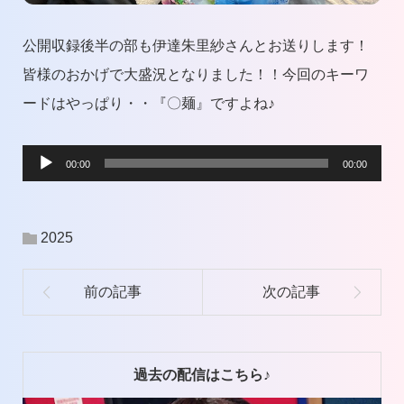
公開収録後半の部も伊達朱里紗さんとお送りします！
皆様のおかげで大盛況となりました！！今回のキーワ
ードはやっぱり・・『〇麺』ですよね♪
音
00:00
00:00
声
プ
2025
レ
ー
ヤ
ー
過去の配信はこちら♪