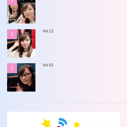
1
Vol.12
2
Vol.01
3