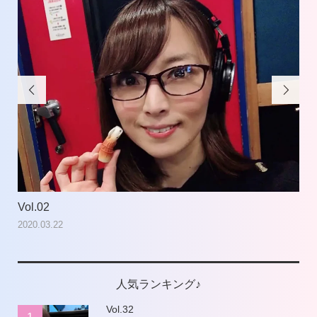


Vol.02
Vol
2020.03.22
202
人気ランキング♪
Vol.32