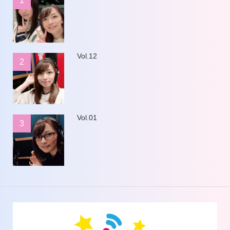
1
Vol.12
2
Vol.01
3