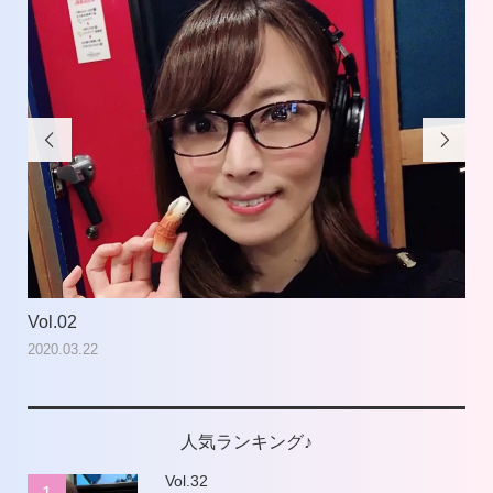


Vol.02
Vol
2020.03.22
202
人気ランキング♪
Vol.32