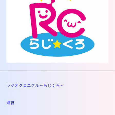
ラジオクロニクル～らじくろ～
運営