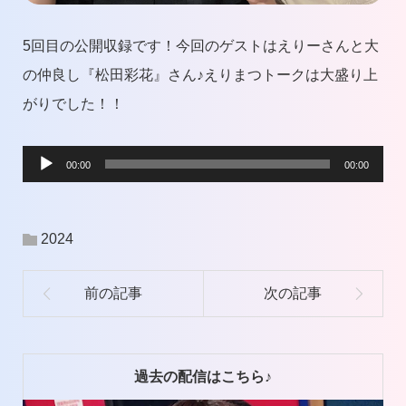
5回目の公開収録です！今回のゲストはえりーさんと大
の仲良し『松田彩花』さん♪えりまつトークは大盛り上
がりでした！！
音
00:00
00:00
声
プ
2024
レ
ー
ヤ
ー
過去の配信はこちら♪