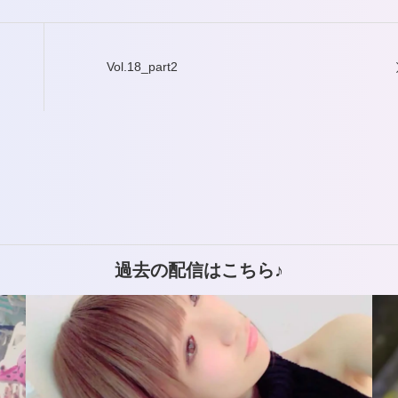
調
節
Vol.18_part2
に
は
上
下
矢
印
過去の配信はこちら♪
キ
ー
を
使