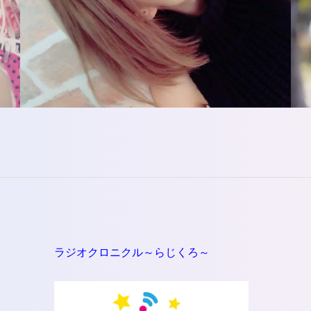
っ
て
く
だ
さ
い。
ラジオクロニクル～らじくろ～