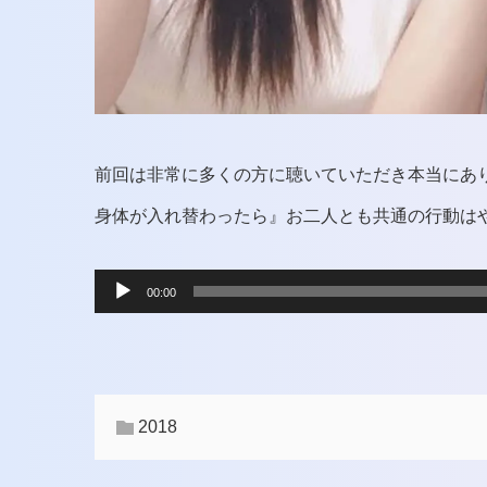
前回は非常に多くの方に聴いていただき本当にあ
身体が入れ替わったら』お二人とも共通の行動はや
音
00:00
声
プ
レ
2018
ー