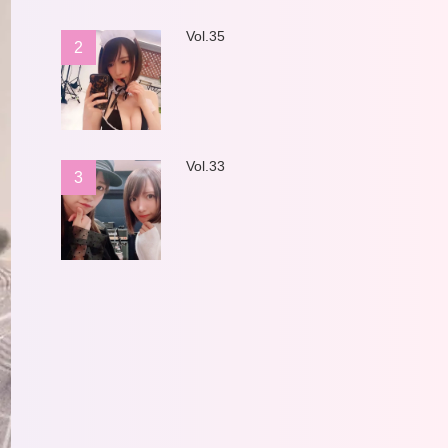
Vol.35
2
Vol.33
3