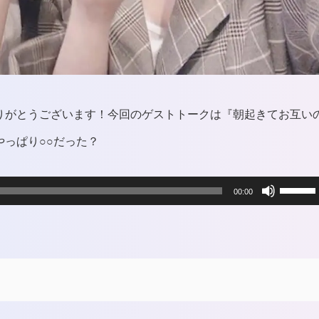
りがとうございます！今回のゲストトークは『朝起きてお互い
っぱり○○だった？
ボ
00:00
リ
ュ
ー
ム