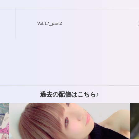
調
節
Vol.17_part2
に
は
上
下
矢
印
過去の配信はこちら♪
キ
ー
を
使