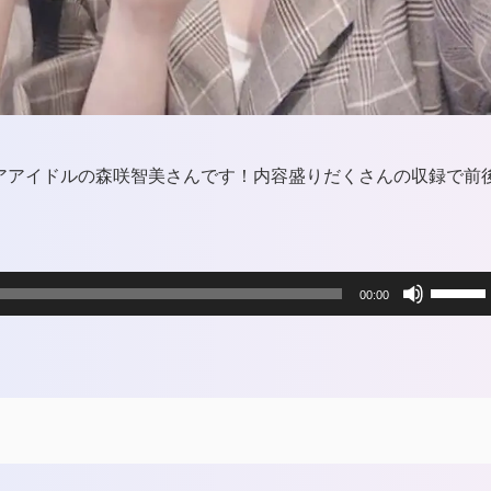
アアイドルの森咲智美さんです！内容盛りだくさんの収録で前
ボ
00:00
リ
ュ
ー
ム