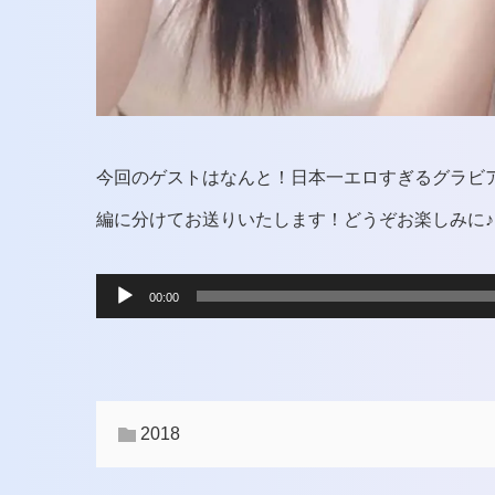
今回のゲストはなんと！日本一エロすぎるグラビ
編に分けてお送りいたします！どうぞお楽しみに♪
音
00:00
声
プ
レ
2018
ー