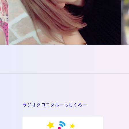
っ
て
く
だ
さ
い。
ラジオクロニクル～らじくろ～