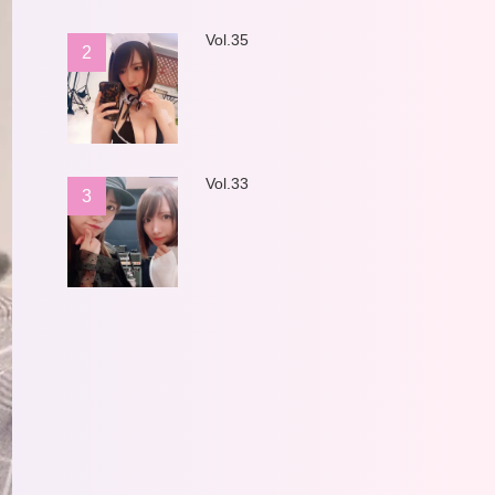
Vol.35
2
Vol.33
3